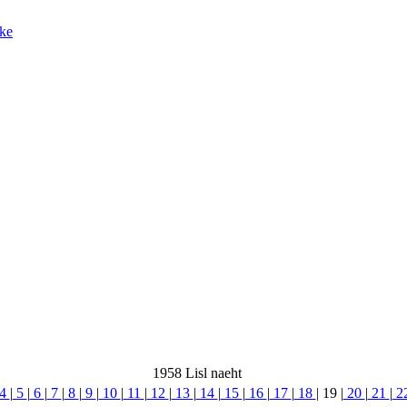
ke
1958 Lisl naeht
4
|
5
|
6
|
7
|
8
|
9
|
10
|
11
|
12
|
13
|
14
|
15
|
16
|
17
|
18
|
19
|
20
|
21
|
2