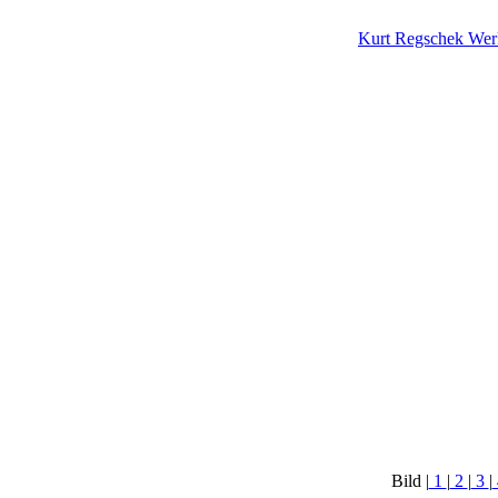
Kurt Regschek Wer
Bild |
1
|
2
|
3
|