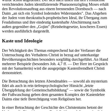
verrichtenden Juden identifizierende Pharaonenzögling Moses erhält
den Revolutionsauftrag aus einem brennenden Dornbusch — nach
Daim „an sich ein Symbol lodernden Widerstandes". Das Abgehen
der Juden vom theokratisch-prophetischen Ideal, ihr Übergang zum
Feudalismus und ihre eindeutig kastenhafte Abschirmung nach
außen gegenüber den „Gojim" (Reinheitsgesetze, koscheres Essen)
werden ausführlich dargestellt.
Kaste und Ideologie
Der Wichtigkeit des Themas entsprechend hat der Verfasser die
Untersuchung des Verhaltens Christi in bezug auf unterkastige
Bevölkerungsschichten besonders sorgfältig durchgeführt. An Hand
mehrerer Beispiele (besonders Joh. 4,7 ff. — Der Herr im Gespräch
mit der Samariterin) wird die ausgeprägte Kastenfremdheit Christi
demonstriert.
Die Betrachtung des letzten Abendmahles — sowohl als mysterium
fidei als auch in rein tiefenpsychologischer Hinsicht „letzte
Übergipfelung der Gemeinschaftsbildung" — sowie die Symbolik
der Fußwaschung geben dem gesamten Komplex der Kastenlehre
Daims eine tiefe Berechtigung vom Religiösen her.
In einer Betrachtung der Geschichte des Christentums betont der