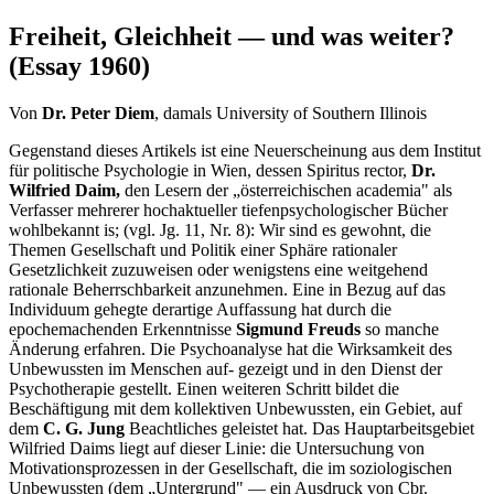
Freiheit, Gleichheit — und was weiter?
(Essay 1960)
Von
Dr. Peter Diem
, damals University of Southern Illinois
Gegenstand dieses Artikels ist eine Neuerscheinung aus dem Institut
für politische Psychologie in Wien, dessen Spiritus rector,
Dr.
Wilfried Daim,
den Lesern der „österreichischen academia" als
Verfasser mehrerer hochaktueller tiefenpsychologischer Bücher
wohlbekannt is; (vgl. Jg. 11, Nr. 8): Wir sind es gewohnt, die
Themen Gesellschaft und Politik einer Sphäre rationaler
Gesetzlichkeit zuzuweisen oder wenigstens eine weitgehend
rationale Beherrschbarkeit anzunehmen. Eine in Bezug auf das
Individuum gehegte derartige Auffassung hat durch die
epochemachenden Erkenntnisse
Sigmund Freuds
so manche
Änderung erfahren. Die Psychoanalyse hat die Wirksamkeit des
Unbewussten im Menschen auf- gezeigt und in den Dienst der
Psychotherapie gestellt. Einen weiteren Schritt bildet die
Beschäftigung mit dem kollektiven Unbewussten, ein Gebiet, auf
dem
C. G. Jung
Beachtliches geleistet hat. Das Hauptarbeitsgebiet
Wilfried Daims liegt auf dieser Linie: die Untersuchung von
Motivationsprozessen in der Gesellschaft, die im soziologischen
Unbewussten (dem „Untergrund" — ein Ausdruck von Cbr.