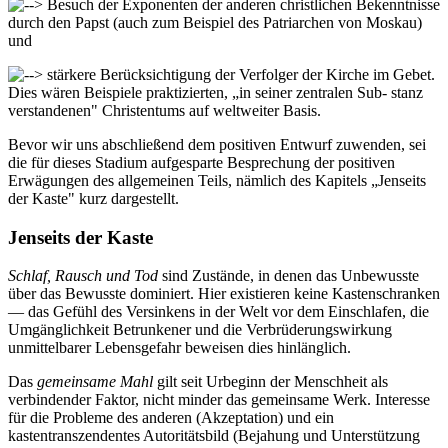
Besuch der Exponenten der anderen christlichen Bekenntnisse
durch den Papst (auch zum Beispiel des Patriarchen von Moskau)
und
stärkere Berücksichtigung der Verfolger der Kirche im Gebet.
Dies wären Beispiele praktizierten, „in seiner zentralen Sub- stanz
verstandenen" Christentums auf weltweiter Basis.
Bevor wir uns abschließend dem positiven Entwurf zuwenden, sei
die für dieses Stadium aufgesparte Besprechung der positiven
Erwägungen des allgemeinen Teils, nämlich des Kapitels „Jenseits
der Kaste" kurz dargestellt.
Jenseits der Kaste
Schlaf, Rausch und Tod
sind Zustände, in denen das Unbewusste
über das Bewusste dominiert. Hier existieren keine Kastenschranken
— das Gefühl des Versinkens in der Welt vor dem Einschlafen, die
Umgänglichkeit Betrunkener und die Verbrüderungswirkung
unmittelbarer Lebensgefahr beweisen dies hinlänglich.
Das
gemeinsame Mahl
gilt seit Urbeginn der Menschheit als
verbindender Faktor, nicht minder das gemeinsame Werk. Interesse
für die Probleme des anderen (Akzeptation) und ein
kastentranszendentes Autoritätsbild (Bejahung und Unterstützung