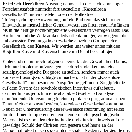
Friedrich Heer
) ihren Ausgang nehmen. In der nach jahrelanger
Forschungsarbeit nunmehr fertiggestellten „Kastenlosen
Gesellschaft" finden die Methoden der kollektiven
Tiefenpsychologie Anwendung auf ein Problem, das sich in der
Entwicklung menschlicher Gemeinwesen aus ihren ersten Anfängen
bis in die heutige hochkomplizierte Gesellschaft verfolgen lässt: Das
Auftreten und die Wirksamkeit teils offenkundiger, vorwiegend aber
unbewusster Trennungslinien zwische einzelnen Gruppen der
Gesellschaft, den
Kasten
. Wir werden uns weiter unten mit den
Begriffen Kaste und Kastenschranke im Detail beschäftigen.
Einleitend sei nur noch folgendes bemerkt: die Gewohnheit Daims,
nicht nur Probleme aufzuzeigen, sie durchzudenken und eine
sozialpsychologische Diagnose zu stellen, sondern immer auch
konkrete Lösungsvorschläge zu machen, hat in der „Kastenlosen
Gesellschaft" ihre besondere Ausprägung gefunden. So gipfelt die
auf dem System des psychologischen Interviews aufgebaute,
darüber hinaus jedoch in eine abstrakte Gesellschaftsanalyse
einmündende Untersuchung in einem praktisch programmatischen
Entwurf einer anzustrebenden, kastenlosen Gesellschaftsordnung.
Neben der Untermauerung dieser Gesellschaftsordnung mit selbst
für den Laien frappierend einleuchtendem tiefenpsychologischen
Material ist es vor allem der indirekte und direkte Hinweis auf die
gewaltige Schuld der Christen von gestern und heute an der
Mangelhaftigkeit unseres gesamten sozialen Systems, der gerade uns