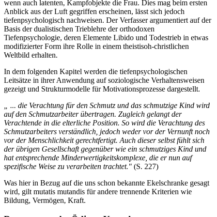
wenn auch latenten, Kampfobjekte die Frau. Dies mag beim ersten
Anblick aus der Luft gegriffen erscheinen, lässt sich jedoch
tiefenpsychologisch nachweisen. Der Verfasser argumentiert auf der
Basis der dualistischen Trieblehre der orthodoxen
Tiefenpsychologie, deren Elemente Libido und Todestrieb in etwas
modifizierter Form ihre Rolle in einem theistisoh-christlichen
Weltbild erhalten.
In dem folgenden Kapitel werden die tiefenpsychologischen
Leitsätze in ihrer Anwendung auf soziologische Verhaltensweisen
gezeigt und Strukturmodelle für Motivationsprozesse dargestellt.
„ ... die Verachtung für den Schmutz und das schmutzige Kind wird
auf den Schmutzarbeiter übertragen. Zugleich gelangt der
Verachtende in die elterliche Position. So wird die Verachtung des
Schmutzarbeiters verständlich, jedoch weder vor der Vernunft noch
vor der Menschlichkeit gerechtfertigt. Auch dieser selbst fühlt sich
der übrigen Gesellschaft gegenüber wie ein schmutziges Kind und
hat entsprechende Minderwertigkeitskomplexe, die er nun auf
spezifische Weise zu verarbeiten trachtet."
(S. 227)
Was hier in Bezug auf die uns schon bekannte Ekelschranke gesagt
wird, gilt mutatis mutandis für andere trennende Kriterien wie
Bildung, Vermögen, Kraft.