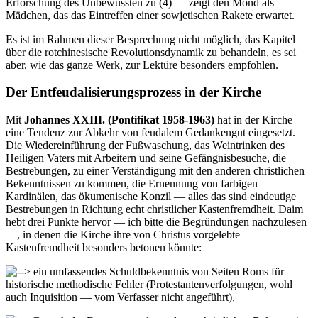
Erforschung des Unbewussten zu (4) — zeigt den Mond als
Mädchen, das das Eintreffen einer sowjetischen Rakete erwartet.
Es ist im Rahmen dieser Besprechung nicht möglich, das Kapitel
über die rotchinesische Revolutionsdynamik zu behandeln, es sei
aber, wie das ganze Werk, zur Lektüre besonders empfohlen.
Der Entfeudalisierungsprozess in der Kirche
Mit
Johannes XXIII. (Pontifikat 1958-1963)
hat in der Kirche
eine Tendenz zur Abkehr von feudalem Gedankengut eingesetzt.
Die Wiedereinführung der Fußwaschung, das Weintrinken des
Heiligen Vaters mit Arbeitern und seine Gefängnisbesuche, die
Bestrebungen, zu einer Verständigung mit den anderen christlichen
Bekenntnissen zu kommen, die Ernennung von farbigen
Kardinälen, das ökumenische Konzil — alles das sind eindeutige
Bestrebungen in Richtung echt christlicher Kastenfremdheit. Daim
hebt drei Punkte hervor — ich bitte die Begründungen nachzulesen
—, in denen die Kirche ihre von Christus vorgelebte
Kastenfremdheit besonders betonen könnte:
ein umfassendes Schuldbekenntnis von Seiten Roms für
historische methodische Fehler (Protestantenverfolgungen, wohl
auch Inquisition — vom Verfasser nicht angeführt),