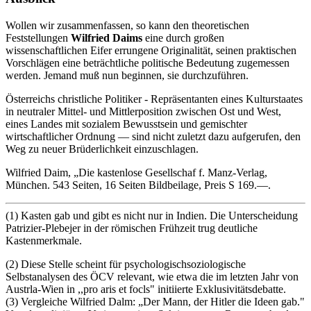
Wollen wir zusammenfassen, so kann den theoretischen
Feststellungen
Wilfried Daims
eine durch großen
wissenschaftlichen Eifer errungene Originalität, seinen praktischen
Vorschlägen eine beträchtliche politische Bedeutung zugemessen
werden. Jemand muß nun beginnen, sie durchzuführen.
Österreichs christliche Politiker - Repräsentanten eines Kulturstaates
in neutraler Mittel- und Mittlerposition zwischen Ost und West,
eines Landes mit sozialem Bewusstsein und gemischter
wirtschaftlicher Ordnung — sind nicht zuletzt dazu aufgerufen, den
Weg zu neuer Brüderlichkeit einzuschlagen.
Wilfried Daim, „Die kastenlose Gesellschaf f. Manz-Verlag,
München. 543 Seiten, 16 Seiten Bildbeilage, Preis S 169.—.
(1) Kasten gab und gibt es nicht nur in Indien. Die Unterscheidung
Patrizier-Plebejer in der römischen Frühzeit trug deutliche
Kastenmerkmale.
(2) Diese Stelle scheint für psychologischsoziologische
Selbstanalysen des ÖCV relevant, wie etwa die im letzten Jahr von
Austrla-Wien in ,,pro aris et focls" initiierte Exklusivitätsdebatte.
(3) Vergleiche Wilfried Dalm: „Der Mann, der Hitler die Ideen gab."