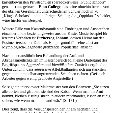
kastenbewussten Privatschulen (paradoxerweise „Public schools"
genannt) an- gebracht.
Eton College
, das seine ohnehin bereits von
der übrigen Gesellschaft unterschiedenen Schüler noch in 70
„King's Scholars" und die übrigen Schüler, die „Oppidans" scheidet,
wäre hierfür ein Beispiel.
Weitere Fälle von Kastendynamik sind Eindringen und Ausbrechen
einzelner in die beziehungsweise aus der Kaste. Musterbeispiel für
letzteres Verhalten ist
Erzherzog Johann
, dessen Heirat mit der
Postmeisterstochter Daim als Haupt- grund für seine „fast ans
Mythologisch-Legendäre grenzende Popularität" ansieht.
Nach einer ausführlichen Behandlung der Auf- und
Abstiegsmöglichkeiten im Kastenbereich folgt eine Darlegung des
Begriffspaares
Aggression
und
Identifikation
. Zunächst ergibt die
Untersuchung, dass aggressive Affektballungen sich am stärksten
gegen die unmittelbar angrenzenden Schichten richten. (Beispiel:
Arbeiter gegen wenig gebildete Angestellte.)
So sagt ein interviewter Malermeister von den Beamten: „Sie sitzen
alle dorten und glauben, sie sind der Kaiser. Wenn man ins Amt
kommt, bleiben s' ruhig sitzen, plaudern miteinander, lassen an ruhig
stehen, wie wenn man niemand wär." (S. 171.)
Dies zeigt, dass die Versuchsperson der ihr am nächsten und