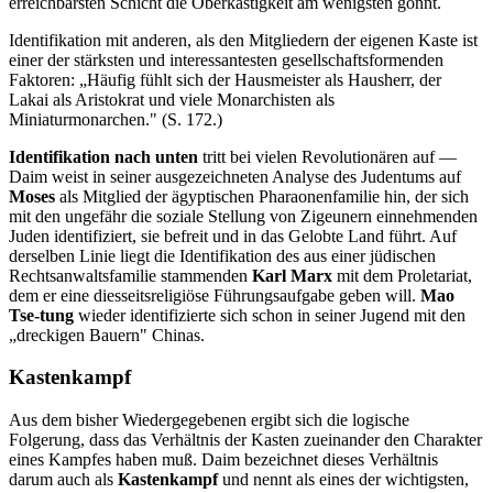
erreichbarsten Schicht die Oberkastigkeit am wenigsten gönnt.
Identifikation mit anderen, als den Mitgliedern der eigenen Kaste ist
einer der stärksten und interessantesten gesellschaftsformenden
Faktoren: „Häufig fühlt sich der Hausmeister als Hausherr, der
Lakai als Aristokrat und viele Monarchisten als
Miniaturmonarchen." (S. 172.)
Identifikation nach unten
tritt bei vielen Revolutionären auf —
Daim weist in seiner ausgezeichneten Analyse des Judentums auf
Moses
als Mitglied der ägyptischen Pharaonenfamilie hin, der sich
mit den ungefähr die soziale Stellung von Zigeunern einnehmenden
Juden identifiziert, sie befreit und in das Gelobte Land führt. Auf
derselben Linie liegt die Identifikation des aus einer jüdischen
Rechtsanwaltsfamilie stammenden
Karl Marx
mit dem Proletariat,
dem er eine diesseitsreligiöse Führungsaufgabe geben will.
Mao
Tse-tung
wieder identifizierte sich schon in seiner Jugend mit den
„dreckigen Bauern" Chinas.
Kastenkampf
Aus dem bisher Wiedergegebenen ergibt sich die logische
Folgerung, dass das Verhältnis der Kasten zueinander den Charakter
eines Kampfes haben muß. Daim bezeichnet dieses Verhältnis
darum auch als
Kastenkampf
und nennt als eines der wichtigsten,