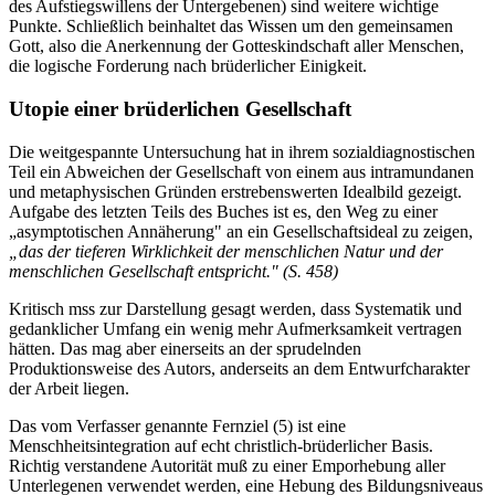
des Aufstiegswillens der Untergebenen) sind weitere wichtige
Punkte. Schließlich beinhaltet das Wissen um den gemeinsamen
Gott, also die Anerkennung der Gotteskindschaft aller Menschen,
die logische Forderung nach brüderlicher Einigkeit.
Utopie einer brüderlichen Gesellschaft
Die weitgespannte Untersuchung hat in ihrem sozialdiagnostischen
Teil ein Abweichen der Gesellschaft von einem aus intramundanen
und metaphysischen Gründen erstrebenswerten Idealbild gezeigt.
Aufgabe des letzten Teils des Buches ist es, den Weg zu einer
„asymptotischen Annäherung" an ein Gesellschaftsideal zu zeigen,
„das der tieferen Wirklichkeit der menschlichen Natur und der
menschlichen Gesellschaft entspricht." (S. 458)
Kritisch mss zur Darstellung gesagt werden, dass Systematik und
gedanklicher Umfang ein wenig mehr Aufmerksamkeit vertragen
hätten. Das mag aber einerseits an der sprudelnden
Produktionsweise des Autors, anderseits an dem Entwurfcharakter
der Arbeit liegen.
Das vom Verfasser genannte Fernziel (5) ist eine
Menschheitsintegration auf echt christlich-brüderlicher Basis.
Richtig verstandene Autorität muß zu einer Emporhebung aller
Unterlegenen verwendet werden, eine Hebung des Bildungsniveaus