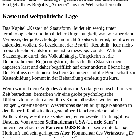
Ekelgehalt des Begriffs „Arbeiter" aus der Welt schaffen sollen.
Kaste und weltpolitische Lage
Das Kapitel „Kaste und Staatsform" leidet ein wenig unter
terminologischer und inhaltlicher Ungenauigkeit, was wir aber dem
Verfasser, der ja Psychologe und nicht Staatsrechtler ist, nicht weiter
ankreiden wollen. So bezeichnet der Begriff „Republik" jede nicht-
monarchische Staatsform und ist keineswegs von der Wahl der
Staatsorgane durch das Volk abhängig. Umgekehrt ist die
Demokratie eine Regierungsform, die sich allen Staatsformen
anpassen lässt und daher begrifflich auf einer anderen Ebene liegt.
Der Einfluss des demokratischen Gedankens auf die Bereitschaft zur
Kastenbildung kommt in der Behandlung eindeutig zu kurz.
Wenn wir mit dem Auge des Autors die Völkergemeinschaft unserer
Zeit betrachten, bemerken wir eine große psychologische
Differenzierung: den alten, ihres Kolonialbesitzes weitgehend
ledigen „Vaternationen" Westeuropas stehen blutjunge Nationen in
deutlicher Infantilsituation gegenüber. Daneben erleben alte
Kulturvölker, wie die ostasiatischen, einen zweiten Frühling ihres
Daseins. Vom großen
Selfmademan USA („Uncle Sam")
unterscheidet sich der
Parvenü UdSSR
durch seine unterkastige
Herkunft und sein geringeres Alter. Kommentar des Verfassers:
„Es