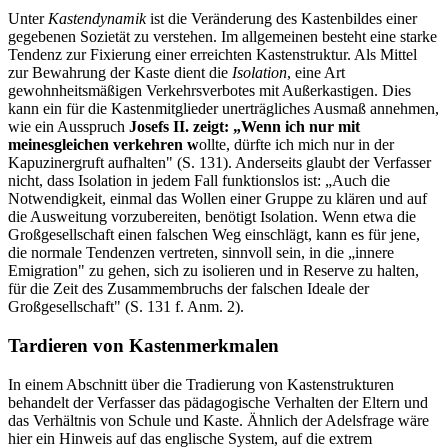
Unter
Kastendynamik
ist die Veränderung des Kastenbildes einer
gegebenen Sozietät zu verstehen. Im allgemeinen besteht eine starke
Tendenz zur Fixierung einer erreichten Kastenstruktur. Als Mittel
zur Bewahrung der Kaste dient die
Isolation
, eine Art
gewohnheitsmäßigen Verkehrsverbotes mit Außerkastigen. Dies
kann ein für die Kastenmitglieder unerträgliches Ausmaß annehmen,
wie ein Ausspruch
Josefs II. zeigt: „Wenn ich nur mit
meinesgleichen verkehren w
ollte, dürfte ich mich nur in der
Kapuzinergruft aufhalten" (S. 131). Anderseits glaubt der Verfasser
nicht, dass Isolation in jedem Fall funktionslos ist: „Auch die
Notwendigkeit, einmal das Wollen einer Gruppe zu klären und auf
die Ausweitung vorzubereiten, benötigt Isolation. Wenn etwa die
Großgesellschaft einen falschen Weg einschlägt, kann es für jene,
die normale Tendenzen vertreten, sinnvoll sein, in die „innere
Emigration" zu gehen, sich zu isolieren und in Reserve zu halten,
für die Zeit des Zusammembruchs der falschen Ideale der
Großgesellschaft" (S. 131 f. Anm. 2).
Tardieren von Kastenmerkmalen
In einem Abschnitt über die Tradierung von Kastenstrukturen
behandelt der Verfasser das pädagogische Verhalten der Eltern und
das Verhältnis von Schule und Kaste. Ähnlich der Adelsfrage wäre
hier ein Hinweis auf das englische System, auf die extrem