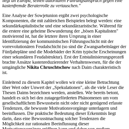
liegt an Europa, seinen autoritären Führungsanspruch gegen eine
kastenfremde Beraterrolle zu vertauschen."
Eine Analyse der Sowjetunion ergibt zwei psychologische
Komponenten, die mit zahlreichen Beispielen belegt werden: eine
sekundärkapitalistische und eine sekundärzaristische. Während für
die erstere eine geheime Bewunderung der „bösen Kapitalisten"
motivierend ist, hat die letztere ihren Ursprung in einer
Identifizierung der kommunistischen Führungsschicht mit der
vorrevolutionären Feudalschicht (so sind die Zwangsarbeitslager der
Fünfjahrpläne und die Modebäder der Krim typische Erscheinungen
einer sekundären Feudalstruktur). Erst der Entstalinisierungsprozeß
brachte Ansätze kastenreduzierender Verhaltenswesen, für die der
umgängliche
Nikita Chruschtschow
nach Daim charakteristisch
ist.
Einleitend zu diesem Kapitel wollen wir eine kleine Betrachtung
über Wert oder Unwert der „Spekulationen", als die viele Leser die
Thesen Daims bezeichnen werden, anstellen. Wie bereits betont,
handelt es sich bei den zutagegeförderten Phänomenen um vom
gesellschaftlichem Bewusstsein nicht oder nicht genügend erfasste
Tendenzen, die bewusste Motivationsvorgänge unterlagern und
beeinflussen. Die praktische Bedeutung dieser Erkenntnis liegt
darin, dass eine Bewusstmachung solcher Tendenzen die
Möglichkeit zur rationalen Beeinflussung dieser
Motivationsvorgänge eröffnen kann und daher von großem