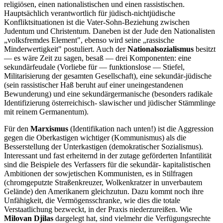
religiösen, einen nationalistischen und einen rassistischen.
Hauptsächlich verantwortlich für jüdisch-nichtjüdische
Konfliktsituationen ist die Vater-Sohn-Beziehung zwischen
Judentum und Christentum. Daneben ist der Jude den Nationalisten
„volksfremdes Element", ebenso wird seine „rassische
Minderwertigkeit" postuliert. Auch der
Nationalsozialismus
besitzt
— es wäre Zeit zu sagen, besaß — drei Komponenten: eine
sekundärfeudale (Vorliebe für — funktionslose — Stiefel,
Militarisierung der gesamten Gesellschaft), eine sekundär-jüdische
(sein rassistischer Haß beruht auf einer uneingestandenen
Bewunderung) und eine sekundärgermanische (besonders radikale
Identifizierung österreichisch- slawischer und jüdischer Stämmlinge
mit reinem Germanentum).
Für den
Marxismus
(Identifikation nach unten!) ist die Aggression
gegen die Oberkastigen wichtiger (Kommunismus) als die
Besserstellung der Unterkastigen (demokratischer Sozialismus).
Interessant und fast erheiternd in der zutage geförderten Infantilität
sind die Beispiele des Verfassers für die sekundär- kapitalistischen
Ambitionen der sowjetischen Kommunisten, es in Stilfragen
(chromgeputzte Straßenkreuzer, Wolkenkratzer in unverbautem
Gelände) den Amerikanern gleichzutun. Dazu kommt noch ihre
Unfähigkeit, die Vermögensschranke, wie dies die totale
Verstaatlichung bezweckt, in der Praxis niederzureißen. Wie
Milovan Djilas
dargelegt hat, sind vielmehr die Verfügungsrechte