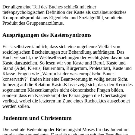
Der allgemeine Teil des Buches schließt mit einer
tiefenpsychologischen Definition der Kaste als sozialneurotisches
Kompromißprodukt aus Eigenliebe und Sozialgefühl, somit ein
Produkt des Gruppennarzißmus.
Ausprägungen des Kastensyndroms
Es ist selbstverständlich, dass sich eine ungeheure Vielfalt von
soziologischen Erscheinungen zur Behandlung aufdrängen. Das
Buch versucht, die Wechselbeziehungen der wichtigsten davon zur
Kaste darzustellen. So lesen wir von Kaste und Beruf, Kaste und
Stand (Adel, Klerus, Bauerntum, Bürgertum, Proletariat), Kaste und
Klasse. Fragen wie „Warum ist der westeuropäische Bauer
konservativ?" finden hier eine Beantwortung in völlig neuer Sicht.
In bezug auf die Relation Kaste-Klasse zeigt sich, dass den Kern des
sogenannten Klassenkampfes nicht ökonomische Fragen bilden,
sondern dass ein Kastenkampf der Parias gegen die Oberkastigen
vorliegt, wobei die letzteren im Zuge eines Racheaktes ausgebootet
werden sollen.
Judentum und Christentum
Die zentrale Bedeutung der Befreiungstat Moses für das Judentum
wurde schon angedeutet. Der sich nach unten mit den Frondienste