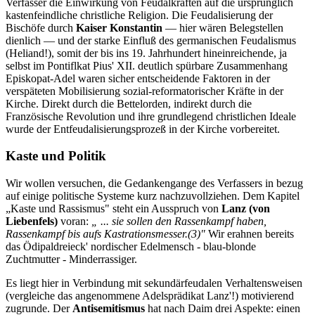
Verfasser die Einwirkung von Feudalkräften auf die ursprünglich
kastenfeindliche christliche Religion. Die Feudalisierung der
Bischöfe durch
Kaiser Konstantin
— hier wären Belegstellen
dienlich — und der starke Einfluß des germanischen Feudalismus
(Heliand!), somit der bis ins 19. Jahrhundert hineinreichende, ja
selbst im Pontiflkat Pius' XII. deutlich spürbare Zusammenhang
Episkopat-Adel waren sicher entscheidende Faktoren in der
verspäteten Mobilisierung sozial-reformatorischer Kräfte in der
Kirche. Direkt durch die Bettelorden, indirekt durch die
Französische Revolution und ihre grundlegend christlichen Ideale
wurde der Entfeudalisierungsprozeß in der Kirche vorbereitet.
Kaste und Politik
Wir wollen versuchen, die Gedankengange des Verfassers in bezug
auf einige politische Systeme kurz nachzuvollziehen. Dem Kapitel
„Kaste und Rassismus" steht ein Ausspruch von
Lanz (von
Liebenfels)
voran:
„ ... sie sollen den Rassenkampf haben,
Rassenkampf bis aufs Kastrationsmesser.(3)"
Wir erahnen bereits
das Ödipaldreieck' nordischer Edelmensch - blau-blonde
Zuchtmutter - Minderrassiger.
Es liegt hier in Verbindung mit sekundärfeudalen Verhaltensweisen
(vergleiche das angenommene Adelsprädikat Lanz'!) motivierend
zugrunde. Der
Antisemitismus
hat nach Daim drei Aspekte: einen