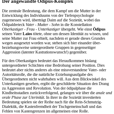
Der angewandte Ödipus-Komplex
Die zentrale Bedeutung, die dem Kampf um die Mutter in der
Entwicklung des Individuums von der Tiefenpsychologie
zugemessen wird, überträgt Daim auf die Sozietät, wobei das
Ödipaldreieck
Vater - Mutter - Sohn
in die Konstellation
Oberkastiger - Frau - Unterkastiger
übergeht. Wie einst
Ödipus
seinen Vater
Laios
tötete, ohne um dessen Identität zu wissen, und
seine Mutter zur Frau erhielt, nachdem er gerade dieses Grundes
wegen ausgesetzt worden war, stehen sich hier einander über-
beziehungsweise untergeordnete Gruppen in gegenseitiger
Aggression (latenter Kastrationswunsch!) gegenüber.
Für den Oberkastigen bedeutet das Heraufkommen bislang
untergeordneter Schichten eine Bedrohung seiner Position. Dies
bedeutet aber nichts anderes als eine missverstandene Vater- oder
Autoritätsrolle, die die natürliche Erziehungsaufgabe des
Übergeordneten nicht wahrhaben will. Aus dem Blickwinkel des
Unterkastigen gesehen, ergibt die geschilderte Situation den Drang
zu Aggression und Revolution. Von der ödipalphase die
Kindheitsstadien zurückverfolgend, gelangen wir über die
anale und
orale Phase zur Uterinität
. In ihrer in die Sozietät investierten
Bedeutung spielen sie der Reihe nach für die Rein-Schmutzig-
Dialektik, die Kastenfremdheit der Tischgemeinschaft und das
Fehlen von Kastengrenzen im allgemeinen eine Rolle.