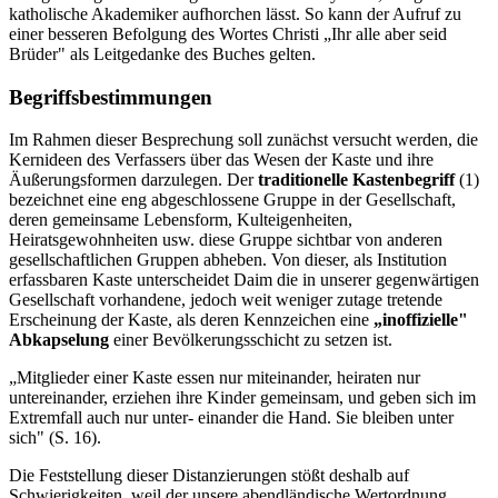
katholische Akademiker aufhorchen lässt. So kann der Aufruf zu
einer besseren Befolgung des Wortes Christi „Ihr alle aber seid
Brüder" als Leitgedanke des Buches gelten.
Begriffsbestimmungen
Im Rahmen dieser Besprechung soll zunächst versucht werden, die
Kernideen des Verfassers über das Wesen der Kaste und ihre
Äußerungsformen darzulegen. Der
traditionelle Kastenbegriff
(1)
bezeichnet eine eng abgeschlossene Gruppe in der Gesellschaft,
deren gemeinsame Lebensform, Kulteigenheiten,
Heiratsgewohnheiten usw. diese Gruppe sichtbar von anderen
gesellschaftlichen Gruppen abheben. Von dieser, als Institution
erfassbaren Kaste unterscheidet Daim die in unserer gegenwärtigen
Gesellschaft vorhandene, jedoch weit weniger zutage tretende
Erscheinung der Kaste, als deren Kennzeichen eine
„inoffizielle"
Abkapselung
einer Bevölkerungsschicht zu setzen ist.
„Mitglieder einer Kaste essen nur miteinander, heiraten nur
untereinander, erziehen ihre Kinder gemeinsam, und geben sich im
Extremfall auch nur unter- einander die Hand. Sie bleiben unter
sich" (S. 16).
Die Feststellung dieser Distanzierungen stößt deshalb auf
Schwierigkeiten, weil der unsere abendländische Wertordnung