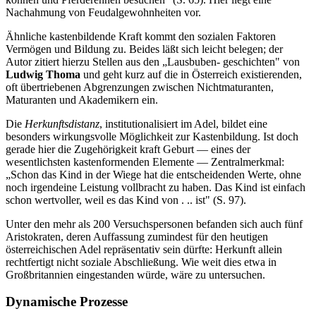
Nachahmung von Feudalgewohnheiten vor.
Ähnliche kastenbildende Kraft kommt den sozialen Faktoren
Vermögen und Bildung zu. Beides läßt sich leicht belegen; der
Autor zitiert hierzu Stellen aus den „Lausbuben- geschichten" von
Ludwig Thoma
und geht kurz auf die in Österreich existierenden,
oft übertriebenen Abgrenzungen zwischen Nichtmaturanten,
Maturanten und Akademikern ein.
Die
Herkunftsdistanz
, institutionalisiert im Adel, bildet eine
besonders wirkungsvolle Möglichkeit zur Kastenbildung. Ist doch
gerade hier die Zugehörigkeit kraft Geburt — eines der
wesentlichsten kastenformenden Elemente — Zentralmerkmal:
„Schon das Kind in der Wiege hat die entscheidenden Werte, ohne
noch irgendeine Leistung vollbracht zu haben. Das Kind ist einfach
schon wertvoller, weil es das Kind von . .. ist" (S. 97).
Unter den mehr als 200 Versuchspersonen befanden sich auch fünf
Aristokraten, deren Auffassung zumindest für den heutigen
österreichischen Adel repräsentativ sein dürfte: Herkunft allein
rechtfertigt nicht soziale Abschließung. Wie weit dies etwa in
Großbritannien eingestanden würde, wäre zu untersuchen.
Dynamische Prozesse