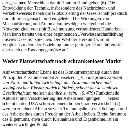
der gesamten Menschheit damit Hand in Hand gehen (6). Die
Entwicklung der Technik, insbesondere des Nachrichten- und
Verkehrswesens haben die Globalisierung der Gesellschaft praktisch
durchführbar gemacht und eingeleitet. Die Wirkungen von
Mechanisierung und Automation beseitigen weitgehend die
Notwendigkeit von (mit Beschmutzung verbundener) Handarbeit.
Man kann bereits von einer beginnenden „Verwissenschaftlichung
unseres Daseins" sprechen. Der Wert der Herkunft wird im
Vergleich zu dem der Erziehung immer geringer. Damit hören sich
aber auch die Rassengegensätze auf.
Weder Planwirtschaft noch schrankenloser Markt
Auf wirtschaftlicher Ebene ist das Konkurrenzprinzip durch das
Prinzip der Zusammenarbeit zu ersetzen.
„Ein integrales Konzept
von Plan- und Initiativwirtschaft, das Zusammenarbeit und
schöpferischen Einsatz zugleich fördert, scheint der kastenlosen
Gesellschaft am meisten dienlich zu sein." (S. 479)
Funktionelle
Autorität und Verschönerung der Arbeitsbedingungen — beides
scheint in den USA schon zu einem hohen Grad verwirklicht (7) —
werden zu einem Abbau sozialer Trennungslinien viel beitragen und
das Arbeitsethos durch Freude an der Arbeit heben. Breite Streuung
des Eigentums, etwa durch Kleinaktien und Eigenheime, ist ein
weiterer wichtiger Punkt.