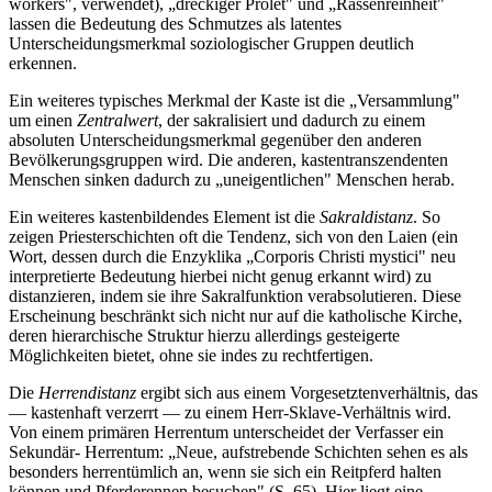
workers", verwendet), „dreckiger Prolet" und „Rassenreinheit"
lassen die Bedeutung des Schmutzes als latentes
Unterscheidungsmerkmal soziologischer Gruppen deutlich
erkennen.
Ein weiteres typisches Merkmal der Kaste ist die „Versammlung"
um einen
Zentralwert
, der sakralisiert und dadurch zu einem
absoluten Unterscheidungsmerkmal gegenüber den anderen
Bevölkerungsgruppen wird. Die anderen, kastentranszendenten
Menschen sinken dadurch zu „uneigentlichen" Menschen herab.
Ein weiteres kastenbildendes Element ist die
Sakraldistanz
. So
zeigen Priesterschichten oft die Tendenz, sich von den Laien (ein
Wort, dessen durch die Enzyklika „Corporis Christi mystici" neu
interpretierte Bedeutung hierbei nicht genug erkannt wird) zu
distanzieren, indem sie ihre Sakralfunktion verabsolutieren. Diese
Erscheinung beschränkt sich nicht nur auf die katholische Kirche,
deren hierarchische Struktur hierzu allerdings gesteigerte
Möglichkeiten bietet, ohne sie indes zu rechtfertigen.
Die
Herrendistanz
ergibt sich aus einem Vorgesetztenverhältnis, das
— kastenhaft verzerrt — zu einem Herr-Sklave-Verhältnis wird.
Von einem primären Herrentum unterscheidet der Verfasser ein
Sekundär- Herrentum: „Neue, aufstrebende Schichten sehen es als
besonders herrentümlich an, wenn sie sich ein Reitpferd halten
können und Pferderennen besuchen" (S. 65). Hier liegt eine