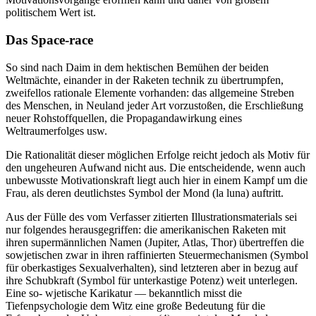
politischem Wert ist.
Das Space-race
So sind nach Daim in dem hektischen Bemühen der beiden
Weltmächte, einander in der Raketen technik zu übertrumpfen,
zweifellos rationale Elemente vorhanden: das allgemeine Streben
des Menschen, in Neuland jeder Art vorzustoßen, die Erschließung
neuer Rohstoffquellen, die Propagandawirkung eines
Weltraumerfolges usw.
Die Rationalität dieser möglichen Erfolge reicht jedoch als Motiv für
den ungeheuren Aufwand nicht aus. Die entscheidende, wenn auch
unbewusste Motivationskraft liegt auch hier in einem Kampf um die
Frau, als deren deutlichstes Symbol der Mond (la luna) auftritt.
Aus der Fülle des vom Verfasser zitierten Illustrationsmaterials sei
nur folgendes herausgegriffen: die amerikanischen Raketen mit
ihren supermännlichen Namen (Jupiter, Atlas, Thor) übertreffen die
sowjetischen zwar in ihren raffinierten Steuermechanismen (Symbol
für oberkastiges Sexualverhalten), sind letzteren aber in bezug auf
ihre Schubkraft (Symbol für unterkastige Potenz) weit unterlegen.
Eine so- wjetische Karikatur — bekanntlich misst die
Tiefenpsychologie dem Witz eine große Bedeutung für die