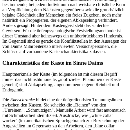
bestimmende, bei jedem Individuum nachweisbare christliche Kern
an Verpflichtung dem Nächsten gegenüber sowie die grundsätzlich
bejahte Gleichheit aller Menschen ein freies Zugeben, noch mehr
natürlich ein Propagieren, der eigenen Abkapselung verhindert.
Anders gesagt: Hinter dem Kastengeist steht das schlechte
Gewissen. Für die tiefenpsychologische Feststellungsmethode ist
dieser Umstand aber keineswegs ein unüberbrückbares Hindernis.
Im Gegenteil sind es gerade die Konfliktstellen in den Aussagen der
von Daims Mitarbeiterstab interviewten Versuchspersonen, die
Schlüsse auf vorhandene Kastencharakteristika zulassen.
Charakteristika der Kaste im Sinne Daims
Hauptmerkmale der Kaste (im folgenden ist mit diesem Begriff
immer das nichtinstitutionelle, „inoffizielle" Phänomen der Kaste
gemeint) sind Abkapselung, angenommene eigene Reinheit und
Endogamie.
Die
Ekelschranke
bildet eine der tiefgreifendsten Trennungslinien
zwischen den Kasten. Sie scheidet die „Reinen" von den
„Unreinen", „Schmutzigen". Manuelle Arbeit wird fast automatisch
mit Schmutzarbeit identifiziert. Ausdrücke, wie „white collar
worker" (im amerikanischen Sprachgebrauch zur Bezeichnung der
Angestellten im Gegensatz zu den Arbeitern, den „blue collar